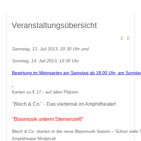
Mindelsaal
Amphitheater
Don Angel Weine
Veranstaltungsübersicht
Galerien
Kanar. Weinfest 2008
Eröffnungskonzert 08
Samstag, 13. Juli 2013, 20:30 Uhr und
Veranstaltungen
Sonntag, 14. Juli 2013, 19:30 Uhr
Weinschwätzle
Bewirtung im Weingarten am Samstag ab 18:00 Uhr, am Sonntag
im Mindelsaal
Herbstverkostung der DON ÁNGEL
Karten zu € 17,- auf allen Plätzen
Weine
"Blech & Co." - Das viertemal im Amphitheater!
im Amphitheater
"Blasmusik unterm Sternenzelt!"
Werkstattkonzert, Mindelzeller Horntage
Blech & Co. starten in die neue Blasmusik-Saison – Schon viel
Heinrich del Core: Jetzt knommts
Amphitheater Mindelzell