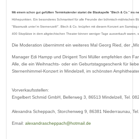
Beschde aus 10 Jahren
Mit einem schon gut gefüllten Terminkalender startet die Blaskapelle "Blech & Co." ins 
Rotkäppchen und der arme Wolf -
Höhepunkten. Ein besonderes Schmankerl für alle Freunde der böhmisch-mährischen Blas
Münchner Theater für Kinder
"Blasmusik unter´m Sternenzelt!". Blech & Co. knüpfen mit diesem Konzert am Samstag
Blech & Co. 2026
400 Sitzplätze in dem altgriechischen Theater binnen weniger Tage ausverkauft waren,
Joy of Voice - The Greatest Hits
Die Moderation übernimmt ein weiteres Mal Georg Ried, der „Mi
Michl Müller "Limbo of Life"
Manager Edi Hampp und Dirigent Toni Müller empfehlen den Fans
Alle, die ein Weihnachts- oder ein Geburtstagsgeschenk für lieb
Herbstverkostung der Don Angel Weine
Sternenhimmel-Konzert in Mindelzell, im schönsten Amphitheate
VERANSTALTUNGS ÜBERSICHT
Vorverkaufsstellen:
Buchung
Engelbert Schmid GmbH, Bellerweg 3, 86513 Mindelzell, Tel. 0
Kontakt
Alexandra Scheppach, Storchenweg 9, 86381 Niederraunau, Te
Email:
alexandrascheppach@hotmail.de