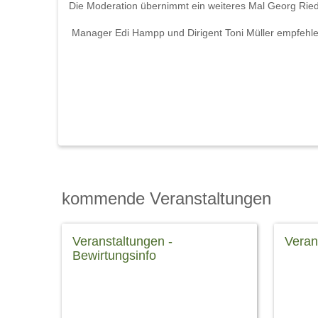
Die Moderation übernimmt ein weiteres Mal Georg Ried
Manager Edi Hampp und Dirigent Toni Müller empfehle
kommende Veranstaltungen
Veranstaltungen -
Veran
Bewirtungsinfo
Klicken
Bewirtungsinfo Machen Sie den Abend
Geburt
im Amphitheater zum rundum
Verans
perfekten Erlebnis: Reservieren Sie
finden 