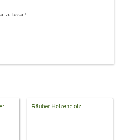
hen zu lassen!
er
Räuber Hotzenplotz
H
Neues vom Räuber Hotzenplotz Wir
s Jahr
freuen uns sehr für das Münchner
rntage
Theater für Kinder, dass die
konzert
Veranstaltung bereits ausverkauft