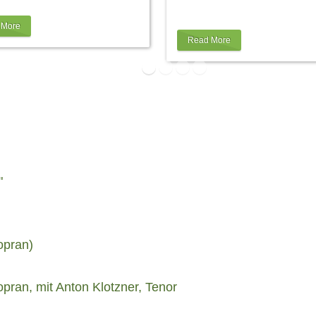
em dann im
…
der Engelbert Schmid GmbH, 
als
…
 More
Read More
"
opran)
pran, mit Anton Klotzner, Tenor