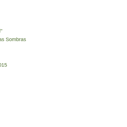
"
Las Sombras
015