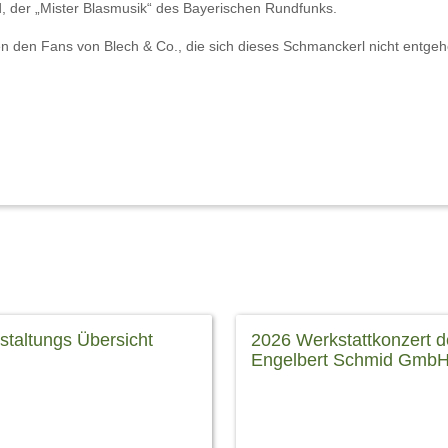
, der „Mister Blasmusik“ des Bayerischen Rundfunks.
n den Fans von Blech & Co., die sich dieses Schmanckerl nicht entge
staltungs Übersicht
2026 Werkstattkonzert d
Engelbert Schmid Gmb
 Sie auf die Gutschein Info ! --
stagsgeschenk! Alle
06. März 2026, 19:00 Uhr jede
taltungen des Amphitheaters
anlässlich der Mindelzeller Ho
bei schlechter Witterung
veranstalten wir das Werkstatt