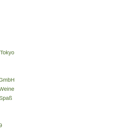
 Tokyo
d GmbH
 Weine
-Spaß
9