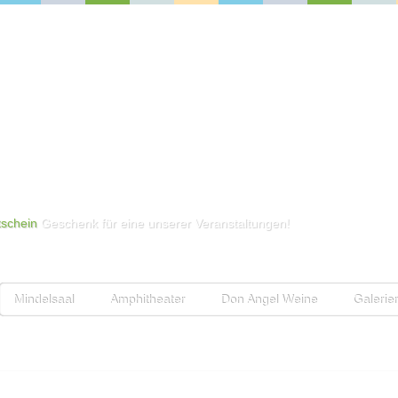
schein
Geschenk für eine unserer Veranstaltungen!
Mindelsaal
Amphitheater
Don Angel Weine
Galerie