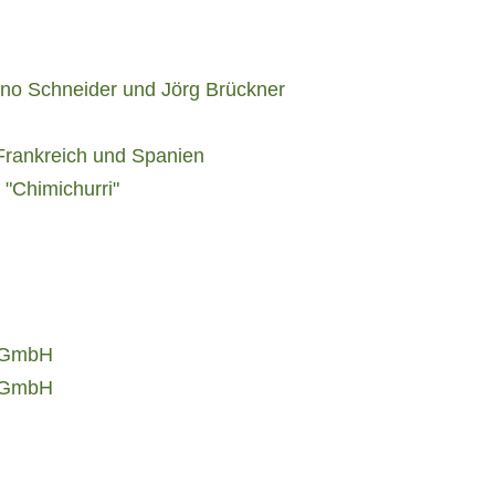
uno Schneider und Jörg Brückner
 Frankreich und Spanien
"Chimichurri"
d GmbH
d GmbH