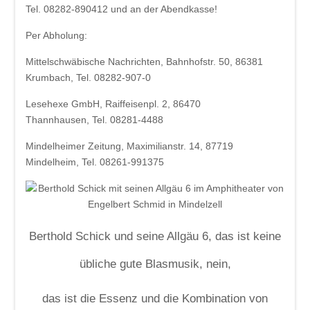
Beschde aus 10 Jahren
Tel. 08282-890412 und an der Abendkasse!
Rotkäppchen und der arme Wolf -
Per Abholung:
Münchner Theater für Kinder
Mittelschwäbische Nachrichten, Bahnhofstr. 50, 86381
Blech & Co. 2026
Krumbach, Tel. 08282-907-0
Joy of Voice - The Greatest Hits
Lesehexe GmbH, Raiffeisenpl. 2, 86470
Thannhausen, Tel. 08281-4488
Michl Müller "Limbo of Life"
Mindelheimer Zeitung, Maximilianstr. 14, 87719
Herbstverkostung der Don Angel Weine
Mindelheim, Tel. 08261-991375
VERANSTALTUNGS ÜBERSICHT
Buchung
Kontakt
Berthold Schick und seine Allgäu 6, das ist keine
übliche gute Blasmusik, nein,
das ist die Essenz und die Kombination von