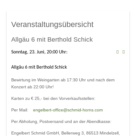
Mindelsaal
Amphitheater
Don Angel Weine
Veranstaltungsübersicht
Galerien
Kanar. Weinfest 2008
Allgäu 6 mit Berthold Schick
Eröffnungskonzert 08
Sonntag, 23. Juni, 20:00 Uhr: 
Veranstaltungen
Weinschwätzle
Allgäu 6 mit Berthold Schick
im Mindelsaal
Bewirtung im Weingarten ab 17:30 Uhr
und
nach dem
Konzert ab 22:00 Uhr!
Herbstverkostung der DON ÁNGEL
Weine
Karten zu € 25,- bei den
Vorverkaufsstellen:
im Amphitheater
Per Mail:
engelbert-office@schmid-horns.com
Werkstattkonzert, Mindelzeller Horntage
Per Abholung, Postversand und an der Abendkasse:
Heinrich del Core: Jetzt knommts
Engelbert Schmid GmbH, Bellerweg 3, 86513 Mindelzell,