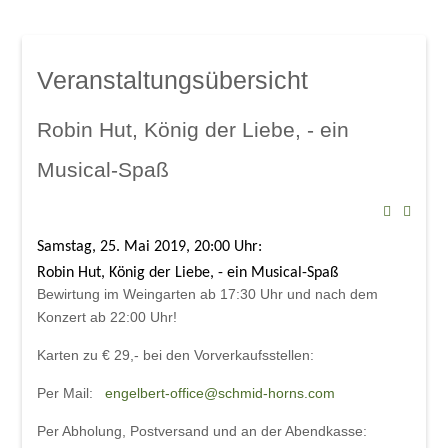
Mindelsaal
Amphitheater
Don Angel Weine
Veranstaltungsübersicht
Galerien
Kanar. Weinfest 2008
Robin Hut, König der Liebe, - ein
Eröffnungskonzert 08
Musical-Spaß
Veranstaltungen
Weinschwätzle
Samstag, 25. Mai 2019, 20:00 Uhr: 
im Mindelsaal
Robin Hut, König der Liebe, - ein Musical-Spaß
Herbstverkostung der DON ÁNGEL
Bewirtung im Weingarten ab 17:30 Uhr
und
nach dem
Weine
Konzert ab 22:00 Uhr!
im Amphitheater
Karten zu € 29,- bei den
Vorverkaufsstellen:
Werkstattkonzert, Mindelzeller Horntage
Per Mail:
engelbert-office@schmid-horns.com
Heinrich del Core: Jetzt knommts
Per Abholung, Postversand und an der Abendkasse: