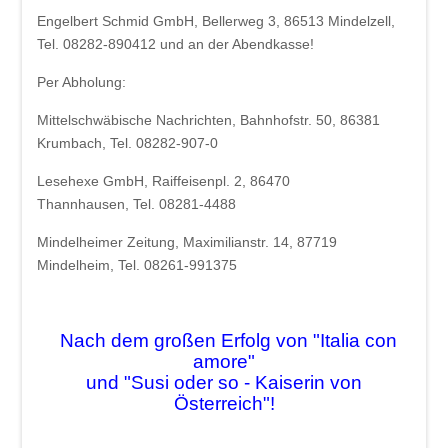
Beschde aus 10 Jahren
Engelbert Schmid GmbH, Bellerweg 3, 86513 Mindelzell,
Rotkäppchen und der arme Wolf -
Tel. 08282-890412 und an der Abendkasse!
Münchner Theater für Kinder
Per Abholung:
Blech & Co. 2026
Mittelschwäbische Nachrichten, Bahnhofstr. 50, 86381
Krumbach, Tel. 08282-907-0
Joy of Voice - The Greatest Hits
Lesehexe GmbH, Raiffeisenpl. 2, 86470
Michl Müller "Limbo of Life"
Thannhausen, Tel. 08281-4488
Herbstverkostung der Don Angel Weine
Mindelheimer Zeitung, Maximilianstr. 14, 87719
VERANSTALTUNGS ÜBERSICHT
Mindelheim, Tel. 08261-991375
Buchung
Kontakt
Nach dem großen Erfolg von "Italia con
amore"
und "Susi oder so - Kaiserin von
Österreich"!