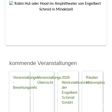
kommende Veranstaltungen
Veranstaltungen
Veranstaltungs
2026
Räuber
-
Übersicht
Werkstattkonzert
Hotzenplotz
Bewirtungsinfo
der
Klicken
Neues
Engelbert
Bewirtungsinfo
Sie auf
vom
Schmid
Machen
die
Räuber
GmbH
Sie den
Gutschein
Hotzenplotz
Abend
Info ! --
06.
Wir