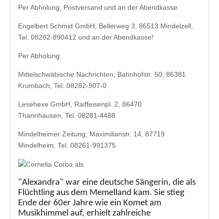
Beschde aus 10 Jahren
Per Abholung, Postversand und an der Abendkasse:
Rotkäppchen und der arme Wolf -
Engelbert Schmid GmbH, Bellerweg 3, 86513 Mindelzell,
Münchner Theater für Kinder
Tel. 08282-890412 und an der Abendkasse!
Blech & Co. 2026
Per Abholung:
Joy of Voice - The Greatest Hits
Mittelschwäbische Nachrichten, Bahnhofstr. 50, 86381
Krumbach, Tel. 08282-907-0
Michl Müller "Limbo of Life"
Lesehexe GmbH, Raiffeisenpl. 2, 86470
Herbstverkostung der Don Angel Weine
Thannhausen, Tel. 08281-4488
VERANSTALTUNGS ÜBERSICHT
Mindelheimer Zeitung, Maximilianstr. 14, 87719
Buchung
Mindelheim, Tel. 08261-991375
Kontakt
"Alexandra" war eine deutsche Sängerin, die als
Flüchtling aus dem Memelland kam. Sie stieg
Ende der 60er Jahre wie ein Komet am
Musikhimmel auf, erhielt zahlreiche