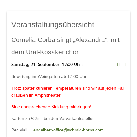
Mindelsaal
Amphitheater
Don Angel Weine
Veranstaltungsübersicht
Galerien
Kanar. Weinfest 2008
Cornelia Corba singt „Alexandra“, mit
Eröffnungskonzert 08
dem Ural-Kosakenchor
Veranstaltungen
Samstag, 21. September, 19:00 Uhr: 
Weinschwätzle
Bewirtung im Weingarten ab 17:00 Uhr
im Mindelsaal
Herbstverkostung der DON ÁNGEL
Trotz später kühleren Temperaturen sind wir auf jeden Fall
draußen im Amphitheater!
Weine
Bitte entsprechende Kleidung mitbringen!
im Amphitheater
Karten zu € 25,- bei den
Vorverkaufsstellen:
Werkstattkonzert, Mindelzeller Horntage
Per Mail:
engelbert-office@schmid-horns.com
Heinrich del Core: Jetzt knommts