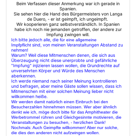
Beim Verfassen dieser Anmerkung war ich gerade in
Spanien.
Sie sehen hier die Hand des Bürgermeisters von Langa
de Duero, - er ist geimpft, ich ungeimpft.
Wir kooperieren ganz selbstverständlich. In Spanien
habe ich noch nie jemanden getroffen, der andere zur
Impfung zwingen will.
Ich bitte jedoch alle, die
für eine allgemeine
sind, von meinen Veranstaltungen Abstand zu
Impfpflicht
nehmen!
Warum? Weil diese Mitmenschen denen, die sich aus
Überzeugung nicht diese unerprobte und gefährliche
"Impfung" injizieren lassen wollen, die Grundrechte auf
unversehrten Körper und Würde des Menschen
aberkennen.
Ich werde niemand nach seiner Meinung kontrollieren
und befragen, aber meine Gäste sollen wissen, dass ich
Mitmenschen mit einer solchen Meinung lieber nicht
willkommen heiße.
Wir werden damit natürlich einen Einbruch bei den
Besucherzahlen hinnehmen müssen. Wer aber ähnlich
denkt wie ich, möge doch bitte
für das Amphitheater
die
Werbetrommel rühren und Gleichgesinnte motivieren, die
Veranstaltungen zu besuchen, - herzlichen Dank!
Nochmals: Auch Geimpfte willkommen! Aber nur solche,
die dies den anderen nicht aufzwingen wollen.