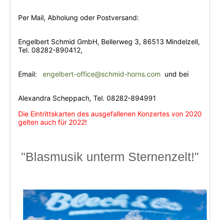
Beschde aus 10 Jahren
Per Mail, Abholung oder Postversand:
Rotkäppchen und der arme Wolf -
Münchner Theater für Kinder
Engelbert Schmid GmbH, Bellerweg 3, 86513 Mindelzell,
Tel. 08282-890412,
Blech & Co. 2026
Joy of Voice - The Greatest Hits
Email:
engelbert-office@schmid-horns.com
und bei
Michl Müller "Limbo of Life"
Alexandra Scheppach, Tel. 08282-894991
Herbstverkostung der Don Angel Weine
Die Eintrittskarten des ausgefallenen Konzertes von 2020
gelten auch für 2022!
VERANSTALTUNGS ÜBERSICHT
Buchung
"Blasmusik unterm Sternenzelt!"
Kontakt