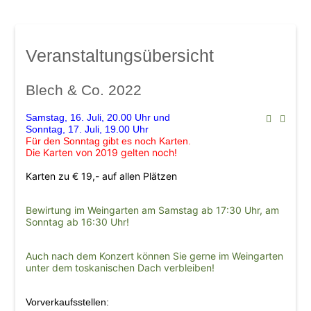
Mindelsaal
Amphitheater
Don Angel Weine
Veranstaltungsübersicht
Galerien
Kanar. Weinfest 2008
Blech & Co. 2022
Eröffnungskonzert 08
Samstag, 16. Juli, 20.00 Uhr und
Veranstaltungen
Sonntag, 17. Juli, 19.00 Uhr
Für den Sonntag gibt es noch Karten.
Weinschwätzle
Die Karten von 2019 gelten noch!
im Mindelsaal
Karten zu € 19,- auf allen Plätzen
Herbstverkostung der DON ÁNGEL
Bewirtung im Weingarten am Samstag ab 17:30 Uhr, am
Weine
Sonntag ab 16:30 Uhr!
im Amphitheater
Auch nach dem Konzert können Sie gerne im Weingarten
unter dem toskanischen Dach verbleiben!
Werkstattkonzert, Mindelzeller Horntage
Heinrich del Core: Jetzt knommts
Vorverkaufsstellen: