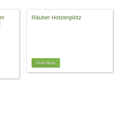
er
Räuber Hotzenplotz
H
Neues vom Räuber Hotzenplotz Wir
s Jahr
freuen uns sehr für das Münchner
rntage
Theater für Kinder, dass die
konzert
Veranstaltung bereits ausverkauft
auch
ist!
…
Read More