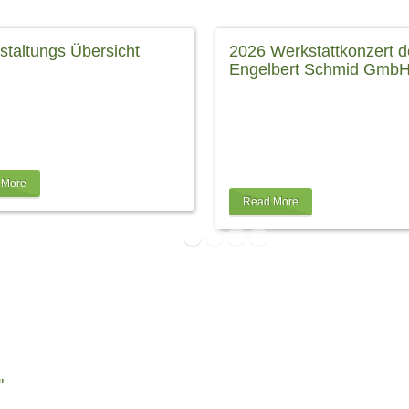
staltungs Übersicht
2026 Werkstattkonzert d
Engelbert Schmid Gmb
 Sie auf die Gutschein Info ! --
stagsgeschenk! Alle
06. März 2026, 19:00 Uhr jede
taltungen des Amphitheaters
anlässlich der Mindelzeller Ho
bei schlechter Witterung
veranstalten wir das Werkstatt
em dann im
…
der Engelbert Schmid GmbH, 
als
…
 More
Read More
"