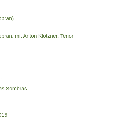
opran)
pran, mit Anton Klotzner, Tenor
"
Las Sombras
015