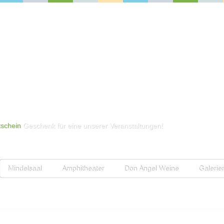
schein
Geschenk für eine unserer Veranstaltungen!
Mindelsaal
Amphitheater
Don Angel Weine
Galerie