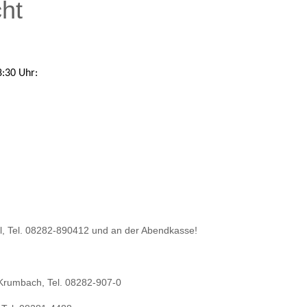
ht
:30 Uhr: 
l, Tel. 08282-890412 und an der Abendkasse!
 Krumbach, Tel. 08282-907-0