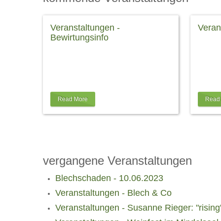
Veranstaltungen -
Veran
Bewirtungsinfo
Klicken
Bewirtungsinfo Machen Sie den Abend
Geburt
im Amphitheater zum rundum
Verans
perfekten Erlebnis: Reservieren Sie
finden 
sich den Sitzplatz Ihrer Wahl ab 2
…
trotzd
Read More
Read
vergangene Veranstaltungen
Blechschaden - 10.06.2023
Veranstaltungen - Blech & Co
Veranstaltungen - Susanne Rieger: "rising