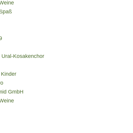
 Weine
-Spaß
9
m Ural-Kosakenchor
 Kinder
yo
hmid GmbH
 Weine