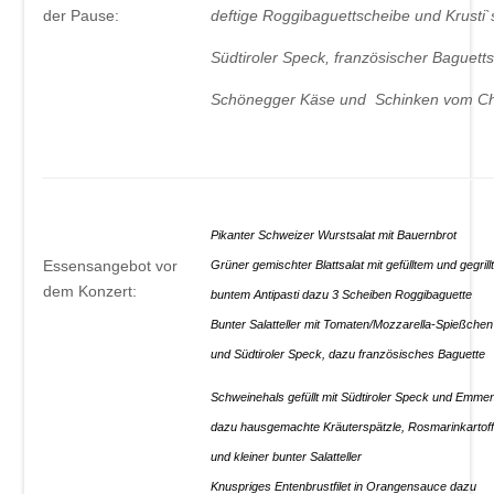
der Pause:
deftige Roggibaguettscheibe und Krusti`s
Südtiroler Speck, französischer Baguetts
Schönegger Käse und Schinken
Pikanter Schweizer Wurstsalat mit Bauern
Essensangebot vor
Grüner gemischter Blattsalat mit gefülltem und gegril
dem Konzert:
buntem Antipasti dazu 3 Scheiben Roggi
Bunter Salatteller mit Tomaten/Mozzarella-Spießchen
und Südtiroler Speck, dazu f
Schweinehals gefüllt mit Südtiroler Speck und Emmen
dazu hausgemachte Kräuterspätzle, Rosmarinkartoff
und kleiner bunter Salatteller
Knuspriges Entenbrustfilet in Orangensauce dazu