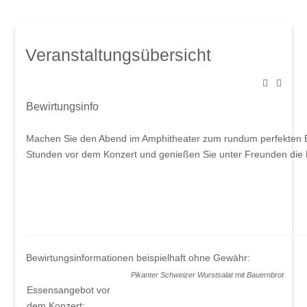
Mindelsaal
Amphitheater
Don Angel Weine
Veranstaltungsübersicht
Galerien
Kanar. Weinfest 2008
Eröffnungskonzert 08
Bewirtungsinfo
Veranstaltungen
Machen Sie den Abend im Amphitheater zum rundum perfekten Erl
Weinschwätzle
Stunden vor dem Konzert und genießen Sie unter Freunden die
im Mindelsaal
Herbstverkostung der DON ÁNGEL
Weine
im Amphitheater
Bewirtungsinformationen beispielhaft ohne Gewähr:
Werkstattkonzert, Mindelzeller Horntage
Pikanter Schweizer Wurstsalat mit Bauern
Essensangebot vor
Heinrich del Core: Jetzt knommts
dem Konzert: