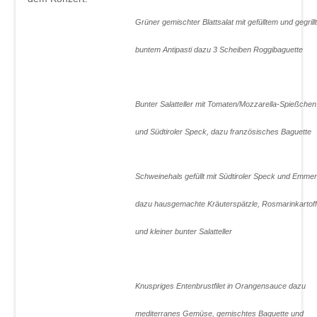
Beschde aus 10 Jahren
Grüner gemischter Blattsalat mit gefülltem und gegril
Rotkäppchen und der arme Wolf -
Münchner Theater für Kinder
buntem Antipasti dazu 3 Scheiben Roggi
Blech & Co. 2026
Joy of Voice - The Greatest Hits
Bunter Salatteller mit Tomaten/Mozzarella-Spießchen
Michl Müller "Limbo of Life"
und Südtiroler Speck, dazu f
Herbstverkostung der Don Angel Weine
Schweinehals gefüllt mit Südtiroler Speck und Emmen
VERANSTALTUNGS ÜBERSICHT
dazu hausgemachte Kräuterspätzle, Rosmarinkartoff
Buchung
Kontakt
und kleiner bunter Salatteller
Knuspriges Entenbrustfilet in Orangensauce dazu
mediterranes Gemüse, gemischtes Baguette und