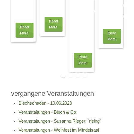
Ihrer
dann
wir das
Veranstaltung
Wahl ab
im
…
Werkstattkonzert
bereits
2
…
der
ausverkauft
Read
Engelbert
ist!
…
Read
More
Schmid
More
Read
GmbH,
More
auch
als
…
Read
More
vergangene Veranstaltungen
Blechschaden - 10.06.2023
Veranstaltungen - Blech & Co
Veranstaltungen - Susanne Rieger: "rising"
Veranstaltungen - Weinfest im Mindelsaal