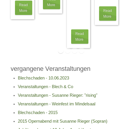
Engelbert
ist!
…
Read
More
Schmid
More
Read
GmbH,
More
auch
als
…
Read
More
vergangene Veranstaltungen
Blechschaden - 10.06.2023
Veranstaltungen - Blech & Co
Veranstaltungen - Susanne Rieger: "rising"
Veranstaltungen - Weinfest im Mindelsaal
Blechschaden - 2015
2015 Opernabend mit Susanne Rieger (Sopran)