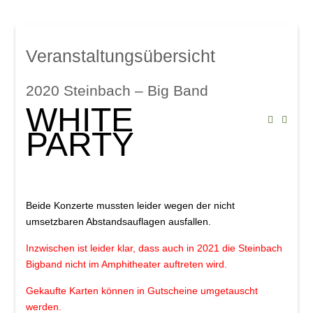
Mindelsaal
Amphitheater
Don Angel Weine
Veranstaltungsübersicht
Galerien
Kanar. Weinfest 2008
2020 Steinbach – Big Band
Eröffnungskonzert 08
WHITE
Veranstaltungen
PARTY
Weinschwätzle
im Mindelsaal
Herbstverkostung der DON ÁNGEL
Beide Konzerte mussten leider wegen der nicht
Weine
umsetzbaren Abstandsauflagen ausfallen.
im Amphitheater
Inzwischen ist leider klar, dass auch in 2021 die Steinbach
Bigband nicht im Amphitheater auftreten wird.
Werkstattkonzert, Mindelzeller Horntage
Gekaufte Karten können in Gutscheine umgetauscht
Heinrich del Core: Jetzt knommts
werden.