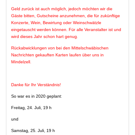
Beschde aus 10 Jahren
Geld zurück ist auch möglich, jedoch möchten wir die
Rotkäppchen und der arme Wolf -
Gäste bitten, Gutscheine anzunehmen, die für zukünftige
Münchner Theater für Kinder
Konzerte, Wein, Bewirtung oder Weinschwätzle
eingetauscht werden können. Für alle Veranstalter ist und
Blech & Co. 2026
wird dieses Jahr schon hart genug.
Joy of Voice - The Greatest Hits
Rückabwicklungen von bei den Mittelschwäbischen
Nachrichten gekauften Karten laufen über uns in
Michl Müller "Limbo of Life"
Mindelzell.
Herbstverkostung der Don Angel Weine
VERANSTALTUNGS ÜBERSICHT
Danke für Ihr Verständnis!
Buchung
So war es in 2020 geplant:
Kontakt
Freitag, 24.
Juli, 19 h
und
Samstag, 25. Juli, 19 h