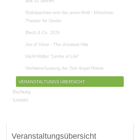
aus 10 Jahren
Rotkäppchen und der arme Wolf - Münchner
Theater für Kinder
Blech & Co. 2026
Joy of Voice - The Greatest Hits
Michl Müller "Limbo of Life"
Herbstverkostung der Don Angel Weine
VERANSTALTUNGS ÜBERSICHT
Buchung
Kontakt
Veranstaltungsübersicht