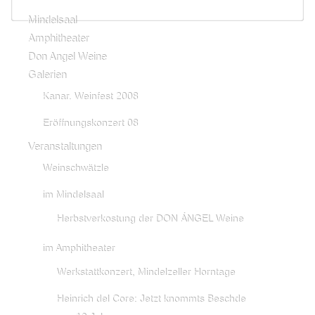
Mindelsaal
Amphitheater
Don Angel Weine
Galerien
Kanar. Weinfest 2008
Eröffnungskonzert 08
Veranstaltungen
Weinschwätzle
im Mindelsaal
Herbstverkostung der DON ÁNGEL Weine
im Amphitheater
Werkstattkonzert, Mindelzeller Horntage
Heinrich del Core: Jetzt knommts Beschde