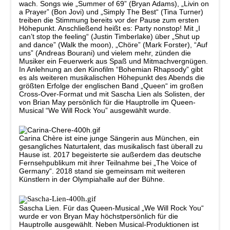
wach. Songs wie „Summer of 69” (Bryan Adams), „Livin on
a Prayer” (Bon Jovi) und „Simply The Best“ (Tina Turner)
treiben die Stimmung bereits vor der Pause zum ersten
Höhepunkt. Anschließend heißt es: Party nonstop! Mit „I
can’t stop the feeling“ (Justin Timberlake) über „Shut up
and dance” (Walk the moon), „Chöre” (Mark Forster), “Auf
uns” (Andreas Bourani) und vielem mehr, zünden die
Musiker ein Feuerwerk aus Spaß und Mitmachvergnügen.
In Anlehnung an den Kinofilm “Bohemian Rhapsody” gibt
es als weiteren musikalischen Höhepunkt des Abends die
größten Erfolge der englischen Band „Queen“ im großen
Cross-Over-Format und mit Sascha Lien als Solisten, der
von Brian May persönlich für die Hauptrolle im Queen-
Musical “We Will Rock You” ausgewählt wurde.
Carina Chère
ist eine junge Sängerin aus München, ein
gesangliches Naturtalent, das musikalisch fast überall zu
Hause ist. 2017 begeisterte sie außerdem das deutsche
Fernsehpublikum mit ihrer Teilnahme bei „The Voice of
Germany“. 2018 stand sie gemeinsam mit weiteren
Künstlern in der Olympiahalle auf der Bühne.
Sascha Lien.
Für das Queen-Musical „We Will Rock You“
wurde er von Bryan May höchstpersönlich für die
Hauptrolle ausgewählt. Neben Musical-Produktionen ist