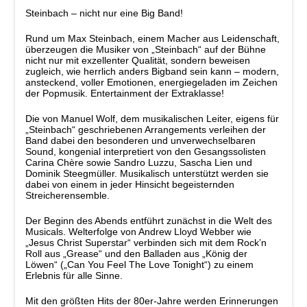
Steinbach – nicht nur eine Big Band!
Rund um Max Steinbach, einem Macher aus Leidenschaft,
überzeugen die Musiker von „Steinbach“ auf der Bühne
nicht nur mit exzellenter Qualität, sondern beweisen
zugleich, wie herrlich anders Bigband sein kann – modern,
ansteckend, voller Emotionen, energiegeladen im Zeichen
der Popmusik. Entertainment der Extraklasse!
Die von Manuel Wolf, dem musikalischen Leiter, eigens für
„Steinbach“ geschriebenen Arrangements verleihen der
Band dabei den besonderen und unverwechselbaren
Sound, kongenial interpretiert von den Gesangssolisten
Carina Chère sowie Sandro Luzzu, Sascha Lien und
Dominik Steegmüller. Musikalisch unterstützt werden sie
dabei von einem in jeder Hinsicht begeisternden
Streicherensemble.
Der Beginn des Abends entführt zunächst in die Welt des
Musicals. Welterfolge von Andrew Lloyd Webber wie
„Jesus Christ Superstar“ verbinden sich mit dem Rock’n
Roll aus „Grease“ und den Balladen aus „König der
Löwen“ („Can You Feel The Love Tonight“) zu einem
Erlebnis für alle Sinne.
Mit den größten Hits der 80er-Jahre werden Erinnerungen