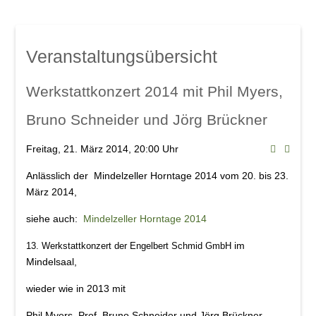
Mindelsaal
Amphitheater
Don Angel Weine
Veranstaltungsübersicht
Galerien
Kanar. Weinfest 2008
Werkstattkonzert 2014 mit Phil Myers,
Eröffnungskonzert 08
Bruno Schneider und Jörg Brückner
Veranstaltungen
Freitag, 21. März 2014, 20:00 Uhr
Weinschwätzle
Anlässlich der Mindelzeller Horntage 2014 vom 20. bis 23.
im Mindelsaal
März 2014,
Herbstverkostung der DON ÁNGEL
siehe auch:
Mindelzeller Horntage 2014
Weine
im
13. Werkstattkonzert der Engelbert Schmid GmbH
im Amphitheater
Mindelsaal,
Werkstattkonzert, Mindelzeller Horntage
wieder wie in 2013 mit
Heinrich del Core: Jetzt knommts
Phil Myers
,
Prof. Bruno Schneider
und
Jörg Brückner