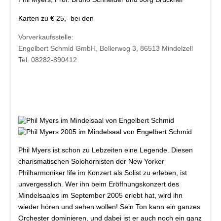
Beschde aus 10 Jahren
Karten zu € 25,- bei den
Rotkäppchen und der arme Wolf -
Münchner Theater für Kinder
Vorverkaufsstelle:
Engelbert Schmid GmbH, Bellerweg 3, 86513 Mindelzell
Blech & Co. 2026
Tel. 08282-890412
Joy of Voice - The Greatest Hits
Michl Müller "Limbo of Life"
Herbstverkostung der Don Angel Weine
VERANSTALTUNGS ÜBERSICHT
Buchung
Phil Myers
ist schon zu Lebzeiten eine Legende. Diesen
Kontakt
charismatischen Solohornisten der New Yorker
Philharmoniker life im Konzert als Solist zu erleben, ist
unvergesslich. Wer ihn beim Eröffnungskonzert des
Mindelsaales im September 2005 erlebt hat, wird ihn
wieder hören und sehen wollen! Sein Ton kann ein ganzes
Orchester dominieren, und dabei ist er auch noch ein ganz