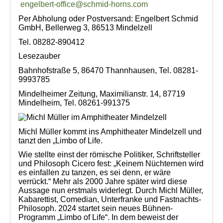
Beschde aus 10 Jahren
engelbert-office@schmid-horns.com
Per Abholung oder Postversand: Engelbert Schmid
Rotkäppchen und der arme Wolf -
GmbH, Bellerweg 3, 86513 Mindelzell
Münchner Theater für Kinder
Tel. 08282-890412
Blech & Co. 2026
Lesezauber
Bahnhofstraße 5, 86470 Thannhausen, Tel. 08281-
Joy of Voice - The Greatest Hits
9993785
Michl Müller "Limbo of Life"
Mindelheimer Zeitung, Maximilianstr. 14, 87719
Mindelheim, Tel. 08261-991375
Herbstverkostung der Don Angel Weine
VERANSTALTUNGS ÜBERSICHT
Michl Müller kommt ins Amphitheater Mindelzell und
tanzt den „Limbo of Life.
Buchung
Wie stellte einst der römische Politiker, Schriftsteller
Kontakt
und Philosoph Cicero fest: „Keinem Nüchternen wird
es einfallen zu tanzen, es sei denn, er wäre
verrückt.“ Mehr als 2000 Jahre später wird diese
Aussage nun erstmals widerlegt. Durch Michl Müller,
Kabarettist, Comedian, Unterfranke und Fastnachts-
Philosoph. 2024 startet sein neues Bühnen-
Programm „Limbo of Life“. In dem beweist der