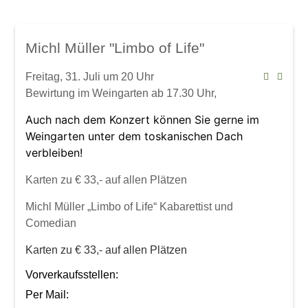
Mindelsaal
Amphitheater
Don Angel Weine
Michl Müller "Limbo of Life"
Galerien
Freitag, 31. Juli um 20 Uhr
Kanar. Weinfest 2008
Bewirtung im Weingarten ab 17.30 Uhr,
Eröffnungskonzert 08
Auch nach dem Konzert können Sie gerne im
Veranstaltungen
Weingarten unter dem toskanischen Dach
Weinschwätzle
verbleiben!
im Mindelsaal
Karten zu € 33,- auf allen Plätzen
Herbstverkostung der DON ÁNGEL
Michl Müller „Limbo of Life“ Kabarettist und
Weine
Comedian
im Amphitheater
Karten zu € 33,- auf allen Plätzen
Werkstattkonzert, Mindelzeller Horntage
Vorverkaufsstellen:
Heinrich del Core: Jetzt knommts
Per Mail: