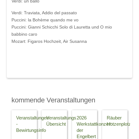
Verdi:
un ballo
Verdi:
Traviata, Addio del passato
Puccini:
la Bohème quando me vo
Puccini:
Gianni Schicchi Solo di Lauretta und O mio
babbino caro
Mozart:
Figaros Hochzeit, Air Susanna
kommende Veranstaltungen
Veranstaltungen
Veranstaltungs
2026
Räuber
-
Übersicht
Werkstattkonzert
Hotzenplotz
Bewirtungsinfo
der
Klicken
Neues
Engelbert