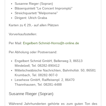
Beschde aus 10 Jahren
Susanne Rieger (Sopran)
Bläserquintett "Le Concert Impromptú"
Rotkäppchen und der arme Wolf -
Streichquartett "Melpomene"
Münchner Theater für Kinder
Dirigent: Ulrich Graba
Karten zu € 29,- auf allen Plätzen
Blech & Co. 2026
Vorverkaufsstellen:
Joy of Voice - The Greatest Hits
Per Mail:
Michl Müller "Limbo of Life"
Engelbert-Schmid-Horns@t-online.de
Per Abholung oder Postversand:
Herbstverkostung der Don Angel Weine
Engelbert Schmid GmbH, Bellerweg 3, 86513
VERANSTALTUNGS ÜBERSICHT
Mindelzell, Tel. 08282-890412
Buchung
Mittelschwäbische Nachrichten, Bahnhofstr. 50, 86581
Krumbach, Tel. 08282-907-0
Kontakt
Lesehexe GmbH, Raiffeisenpl. 2, 86470
Thannhausen, Tel. 08281-4488
Susanne Rieger (Sopran)
Während Jahrhunderten gehörte es zum guten Ton des