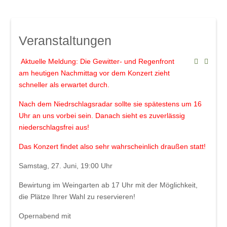
Mindelsaal
Amphitheater
Don Angel Weine
Veranstaltungen
Galerien
Kanar. Weinfest 2008
Aktuelle Meldung: Die Gewitter- und Regenfront
am heutigen Nachmittag vor dem Konzert zieht
Eröffnungskonzert 08
schneller als erwartet durch.
Veranstaltungen
Nach dem Niedrschlagsradar sollte sie spätestens um 16
Weinschwätzle
Uhr an uns vorbei sein. Danach sieht es zuverlässig
niederschlagsfrei aus!
im Mindelsaal
Herbstverkostung der DON ÁNGEL
Das Konzert findet also sehr wahrscheinlich draußen statt!
Weine
Samstag, 27. Juni, 19:00 Uhr
im Amphitheater
Bewirtung im Weingarten ab 17 Uhr mit der Möglichkeit,
die Plätze Ihrer Wahl zu reservieren!
Werkstattkonzert, Mindelzeller Horntage
Opernabend mit
Heinrich del Core: Jetzt knommts