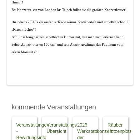
Humor!
Bei Konzertreisen von London bis Taipeh füllen sie die größten Konzerthäuser!
Die bereits 7 CD`s verkaufen sich wie warme Brotscheiben und erhielten schon 2
„Klassik Echos“!
Bob Ross bringt seinen schottischen Humor mit, den man nicht erlernen kann.
Seine „konzentrierten 158 cm“ und sein Akzent gewinnen das Publikum vom
ersten Moment an!
kommende Veranstaltungen
Veranstaltungen
Veranstaltungs
2026
Räuber
-
Übersicht
Werkstattkonzert
Hotzenplotz
Bewirtungsinfo
der