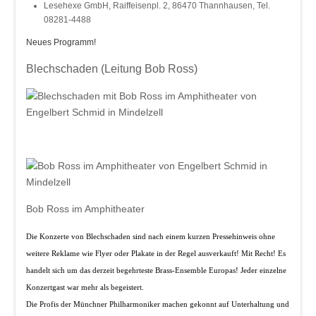
Beschde aus 10 Jahren
Lesehexe GmbH, Raiffeisenpl. 2, 86470 Thannhausen, Tel.
08281-4488
Rotkäppchen und der arme Wolf -
Neues Programm!
Münchner Theater für Kinder
Blechschaden (Leitung Bob Ross)
Blech & Co. 2026
Joy of Voice - The Greatest Hits
Michl Müller "Limbo of Life"
Herbstverkostung der Don Angel Weine
VERANSTALTUNGS ÜBERSICHT
Buchung
Bob Ross im Amphitheater
Kontakt
Die Konzerte von Blechschaden sind nach einem kurzen Pressehinweis ohne
weitere Reklame wie Flyer oder Plakate in der Regel ausverkauft! Mit Recht! Es
handelt sich um das derzeit begehrteste Brass-Ensemble Europas! Jeder einzelne
Konzertgast war mehr als begeistert.
Die Profis der Münchner Philharmoniker machen gekonnt auf Unterhaltung und