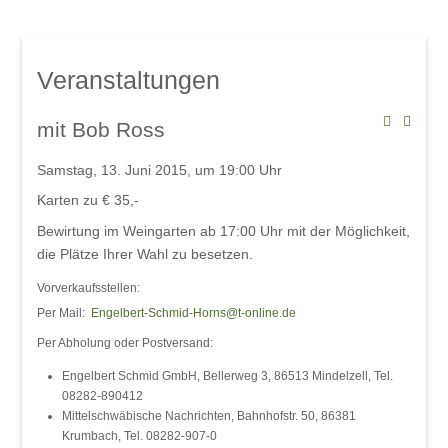
Mindelsaal
Amphitheater
Don Angel Weine
Veranstaltungen
Galerien
Kanar. Weinfest 2008
mit Bob Ross
Eröffnungskonzert 08
Samstag, 13. Juni 2015, um 19:00 Uhr
Veranstaltungen
Karten zu € 35,-
Weinschwätzle
Bewirtung im Weingarten ab 17:00 Uhr mit der Möglichkeit,
im Mindelsaal
die Plätze Ihrer Wahl zu besetzen.
Herbstverkostung der DON ÁNGEL
Vorverkaufsstellen:
Weine
Per Mail:
Engelbert-Schmid-Horns@t-online.de
Per Abholung oder Postversand:
im Amphitheater
Engelbert Schmid GmbH, Bellerweg 3, 86513 Mindelzell, Tel.
Werkstattkonzert, Mindelzeller Horntage
08282-890412
Mittelschwäbische Nachrichten, Bahnhofstr. 50, 86381
Heinrich del Core: Jetzt knommts
Krumbach, Tel. 08282-907-0