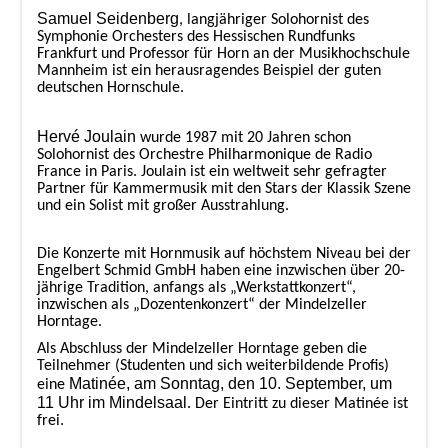
Samuel Seidenberg
, langjähriger Solohornist des
Symphonie Orchesters des Hessischen Rundfunks
Frankfurt und Professor für Horn an der Musikhochschule
Mannheim ist ein herausragendes Beispiel der guten
deutschen Hornschule.
Hervé Joulain
wurde 1987 mit 20 Jahren schon
Solohornist des Orchestre Philharmonique de Radio
France in Paris. Joulain ist ein weltweit sehr gefragter
Partner für Kammermusik mit den Stars der Klassik Szene
und ein Solist mit großer Ausstrahlung.
Die Konzerte mit Hornmusik auf höchstem Niveau bei der
Engelbert Schmid GmbH haben eine inzwischen über 20-
jährige Tradition, anfangs als „Werkstattkonzert“,
inzwischen als „Dozentenkonzert“ der Mindelzeller
Horntage.
Als Abschluss der Mindelzeller Horntage geben die
Teilnehmer (Studenten und sich weiterbildende Profis)
Matinée, am Sonntag, den 10. September, um
eine
11 Uhr im Mindelsaal
. Der Eintritt zu dieser Matinée ist
frei.