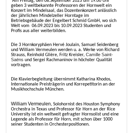
Am Freitag, den 08.September 2023 um 19.00 Uhr
geben 3 weltbekannte Professoren der Hornwelt ein
Konzert im Mindelsaal, das Dozentenkonzert anlässlich
der jährlichen Mindelzeller Horntage im
Betriebsgebäude der Engelbert Schmid GmbH, wo sich
Welt vom 06.09.2023 bis 10.09.2023 Studenten und
Profis aus aller weiterbilden.
Die 3 Hornkoryphäen Hervé Joulain, Samuel Seidenberg
und William Vermeulen werden u. a. Werke von Richard
Camille Saint-
Strauss, Reinhold Glière, Fritz Kreisler,
Saëns
und Sergei Rachmaninov in höchster Qualität
vortragen.
Die Klavierbegleitung übernimmt Katharina Khodos,
Internationale Preisträgerin und Korrepetitorin an der
Musikhochschule München.
William Vermeulen
, Solohornist des Houston Symphony
Orchestra in Texas und Professor für Horn an der Rice
University ist ein weltweit gefragter Hornsolist und eine
Legende als Professor für Horn, mit schon über 1000
seiner Studenten in Orchesterpositionen.