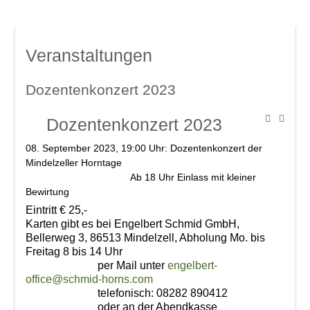
Mindelsaal
Amphitheater
Don Angel Weine
Veranstaltungen
Galerien
Kanar. Weinfest 2008
Dozentenkonzert 2023
Eröffnungskonzert 08
Dozentenkonzert 2023
Veranstaltungen
08. September 2023, 19:00 Uhr: Dozentenkonzert der
Weinschwätzle
Mindelzeller Horntage
im Mindelsaal
Ab 18 Uhr Einlass mit kleiner
Bewirtung
Herbstverkostung der DON ÁNGEL
Eintritt € 25,-
Weine
Karten gibt es bei Engelbert Schmid GmbH,
Bellerweg 3, 86513 Mindelzell, Abholung Mo. bis
im Amphitheater
Freitag 8 bis 14 Uhr
per Mail unter
engelbert-
Werkstattkonzert, Mindelzeller Horntage
office@schmid-horns.com
telefonisch: 08282 890412
Heinrich del Core: Jetzt knommts
oder an der Abendkasse