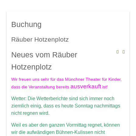
Mindelsaal
Amphitheater
Don Angel Weine
Buchung
Galerien
Kanar. Weinfest 2008
Räuber Hotzenplotz
Eröffnungskonzert 08
Neues vom Räuber
Veranstaltungen
Hotzenplotz
Weinschwätzle
im Mindelsaal
Wir freuen uns sehr für das Münchner Theater für Kinder,
ausverkauft
dass die Veranstaltung bereits
Herbstverkostung der DON ÁNGEL
ist!
Weine
Wetter: Die Wetterberichte sind sich immer noch
ziemlich einig, dass es heute Sonntag nachmittags
im Amphitheater
nicht regnen wird.
Werkstattkonzert, Mindelzeller Horntage
Weil es aber den ganzen Vormittag regnet, können
Heinrich del Core: Jetzt knommts
wir die aufwändigen Bühnen-Kulissen nicht