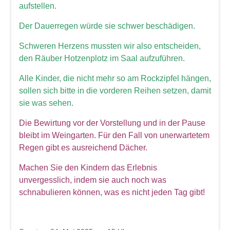
Beschde aus 10 Jahren
aufstellen.
Rotkäppchen und der arme Wolf -
Der Dauerregen würde sie schwer beschädigen.
Münchner Theater für Kinder
Schweren Herzens mussten wir also entscheiden,
Blech & Co. 2026
den Räuber Hotzenplotz im Saal aufzuführen.
Joy of Voice - The Greatest Hits
Alle Kinder, die nicht mehr so am Rockzipfel hängen,
sollen sich bitte in die vorderen Reihen setzen, damit
Michl Müller "Limbo of Life"
sie was sehen.
Herbstverkostung der Don Angel Weine
Die
Bewirtung
vor der Vorstellung und in der Pause
VERANSTALTUNGS ÜBERSICHT
bleibt im Weingarten. Für den Fall von unerwartetem
Regen gibt es ausreichend Dächer.
Buchung
Kontakt
Machen Sie den Kindern das Erlebnis
unvergesslich, indem sie auch noch was
schnabulieren können, was es nicht jeden Tag gibt!