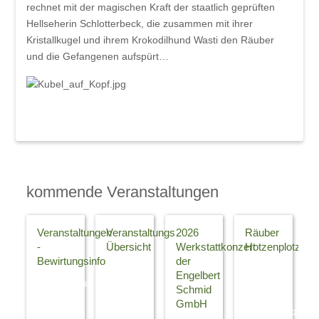
rechnet mit der magischen Kraft der staatlich geprüften
Hellseherin Schlotterbeck, die zusammen mit ihrer
Kristallkugel und ihrem Krokodilhund Wasti den Räuber
und die Gefangenen aufspürt…
kommende Veranstaltungen
Veranstaltungen
Veranstaltungs
2026
Räuber
-
Übersicht
Werkstattkonzert
Hotzenplotz
Bewirtungsinfo
der
Klicken
Neues
Engelbert
Bewirtungsinfo
Sie auf
vom
Schmid
Machen
die
Räuber
GmbH
Sie den
Gutschein
Hotzenplotz