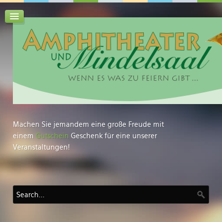
Machen Sie jemandem eine große Freude mit
einem
Gutschein
Geschenk für eine unserer
Veranstaltungen!