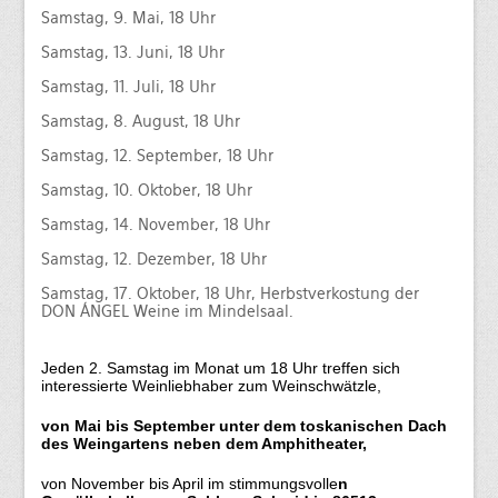
Heinrich del Core: Jetzt knommts
Samstag, 9. Mai, 18 Uhr
Beschde aus 10 Jahren
Samstag, 13. Juni, 18 Uhr
Rotkäppchen und der arme Wolf -
Samstag, 11. Juli, 18 Uhr
Münchner Theater für Kinder
Samstag, 8. August, 18 Uhr
Blech & Co. 2026
Samstag, 12. September, 18 Uhr
Joy of Voice - The Greatest Hits
Samstag, 10. Oktober, 18 Uhr
Samstag, 14. November, 18 Uhr
Michl Müller "Limbo of Life"
Samstag, 12. Dezember, 18 Uhr
Herbstverkostung der Don Angel Weine
Samstag, 17. Oktober, 18 Uhr, Herbstverkostung der
DON ÁNGEL Weine im Mindelsaal.
VERANSTALTUNGS ÜBERSICHT
Buchung
Jeden
2. Samstag im Monat um 18 Uhr
treffen sich
Kontakt
interessierte Weinliebhaber zum
Weinschwätzle
,
von Mai bis September
unter dem toskanischen Dach
des Weingartens neben dem Amphitheater,
von November bis April im stimmungsvolle
n