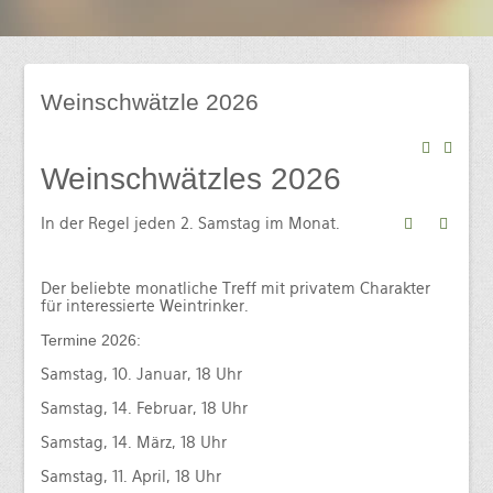
Mindelsaal
Amphitheater
Don Angel Weine
Weinschwätzle 2026
Galerien
Kanar. Weinfest 2008
Weinschwätzles 2026
Eröffnungskonzert 08
In der Regel jeden 2. Samstag im Monat.
Veranstaltungen
Weinschwätzle
Der beliebte monatliche Treff mit privatem Charakter
im Mindelsaal
für interessierte Weintrinker.
Termine 2026:
Herbstverkostung der DON ÁNGEL
Weine
Samstag, 10. Januar, 18 Uhr
Samstag, 14. Februar, 18 Uhr
im Amphitheater
Samstag, 14. März, 18 Uhr
Werkstattkonzert, Mindelzeller Horntage
Samstag, 11. April, 18 Uhr