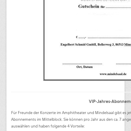
Heinrich del Core: Jetzt knommts
Beschde aus 10 Jahren
Rotkäppchen und der arme Wolf -
Münchner Theater für Kinder
Blech & Co. 2026
Joy of Voice - The Greatest Hits
Michl Müller "Limbo of Life"
Herbstverkostung der Don Angel
Weine
VERANSTALTUNGS ÜBERSICHT
VIP-Jahres-Abonnem
Buchung
Für Freunde der Konzerte im Amphitheater und Mindelsaal gibt es jetz
Kontakt
Abonnements im Mittelblock. Sie können pro Jahr aus den ca. 7 ang
auswählen und haben folgende 4 Vorteile: