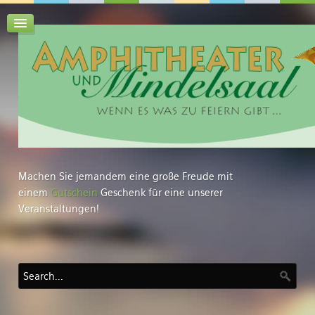
Machen Sie jemandem eine große Freude mit
einem
Gutschein
Geschenk für eine unserer
Veranstaltungen!