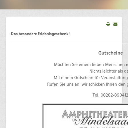
Mindelsaal
Amphitheater
Don Angel Weine
Galerien
Das besondere Erlebnisgeschenk!
Kanar. Weinfest 2008
Eröffnungskonzert 08
Gutscheine
Veranstaltungen
Möchten Sie einem lieben Menschen 
Weinschwätzle
Nichts leichter als d
Mit einem Gutschein für Veranstaltun
im Mindelsaal
Rufen Sie uns an, wir schicken Ihnen den
Herbstverkostung der DON ÁNGEL
Tel. 08282-89041
Weine
im Amphitheater
Werkstattkonzert, Mindelzeller
Horntage