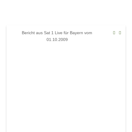
Mindelsaal
Amphitheater
Don Angel Weine
Bericht aus Sat 1 Live für Bayern vom
Galerien
01.10.2009
Kanar. Weinfest 2008
Eröffnungskonzert 08
Veranstaltungen
Weinschwätzle
im Mindelsaal
Herbstverkostung der DON ÁNGEL
Weine
im Amphitheater
Werkstattkonzert, Mindelzeller Horntage